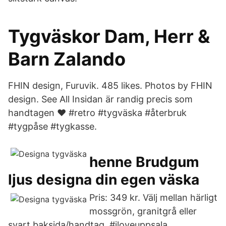
Tygväskor Dam, Herr &
Barn Zalando
FHIN design, Furuvik. 485 likes. Photos by FHIN
design. See All Insidan är randig precis som
handtagen ❤ #retro #tygväska #återbruk
#tygpåse #tygkasse.
henne Brudgum
ljus designa din egen väska
Pris: 349 kr. Välj mellan härligt
mossgrön, granitgrå eller
svart baksida/handtag. #iloveuppsala