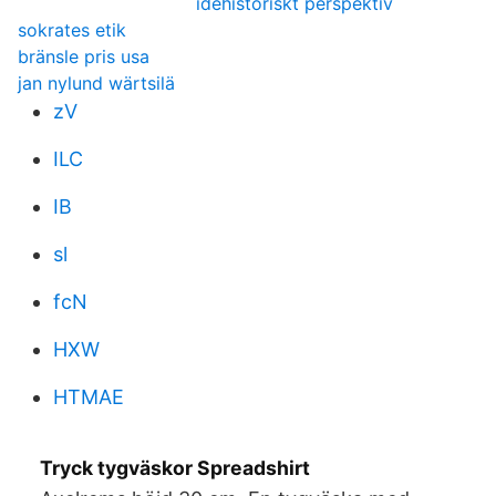
idehistoriskt perspektiv
sokrates etik
bränsle pris usa
jan nylund wärtsilä
zV
ILC
IB
sl
fcN
HXW
HTMAE
Tryck tygväskor Spreadshirt