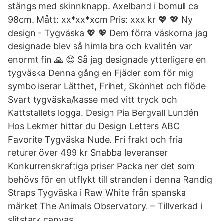
stängs med skinnknapp. Axelband i bomull ca
98cm. Mått: xx*xx*xcm Pris: xxx kr 💖 💖 Ny
design - Tygväska 💖 💖 Dem förra väskorna jag
designade blev så himla bra och kvalitén var
enormt fin 🙏 😍 Så jag designade ytterligare en
tygväska Denna gång en Fjäder som för mig
symboliserar Lätthet, Frihet, Skönhet och flöde
Svart tygväska/kasse med vitt tryck och
Kattstallets logga. Design Pia Bergvall Lundén
Hos Lekmer hittar du Design Letters ABC
Favorite Tygväska Nude. Fri frakt och fria
returer över 499 kr Snabba leveranser
Konkurrenskraftiga priser Packa ner det som
behövs för en utflykt till stranden i denna Randig
Straps Tygväska i Raw White från spanska
märket The Animals Observatory. – Tillverkad i
slitstark canvas.