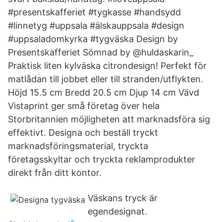
#presentskafferiet #tygkasse #handsydd
#linnetyg #uppsala #älskauppsala #design
#uppsaladomkyrka #tygväska Design by
Presentskafferiet Sömnad by @huldaskarin_
Praktisk liten kylväska citrondesign! Perfekt för
matlådan till jobbet eller till stranden/utflykten.
Höjd 15.5 cm Bredd 20.5 cm Djup 14 cm Vävd
Vistaprint ger små företag över hela
Storbritannien möjligheten att marknadsföra sig
effektivt. Designa och beställ tryckt
marknadsföringsmaterial, tryckta
företagsskyltar och tryckta reklamprodukter
direkt från ditt kontor.
Väskans tryck är
egendesignat.